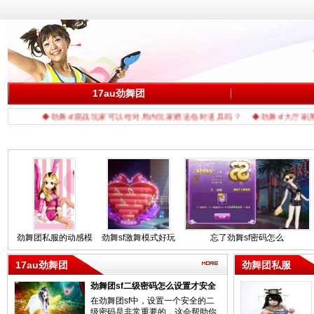
17au劲舞团
◆劲舞sf观战玩家可以给对局内玩家赠送临时道具吗？
◆劲舞sf大厅刷
劲舞团私服的动感模
劲舞sf激舞模式好玩
忘了劲舞sf密码怎么
式分为几种？
吗
办？
17au劲舞团
劲舞团私服
劲舞团sf二级密码怎么设置才安全
在劲舞团sf中，设置一个安全的二
级密码是非常重要的，这会帮助你