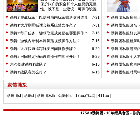
保护账户的安全和个人信息的完整
性。以下是一些建议，可供你设置
安全的二级...
阅读全文>>
劲舞sf观战玩家可以给对局内玩家赠送临时道具
7-31
劲舞团私服房间
吗？
吗？
劲舞sf大厅刷屏喊话会被系统禁言多久？
7-31
劲舞团私服改名
称吗？
劲舞sf每日任务一键领取完成奖励在哪里操作？
7-16
劲舞团私服好友
吗？
劲舞sf游戏内录制本局舞蹈视频操作方法？
7-16
劲舞团私服跳舞
理？
劲舞sf大厅快速追踪好友房间操作步骤？
6-29
劲舞团私服游戏
则？
劲舞sf房间锁定密码设置操作在哪里开启？
6-29
劲舞团私服个人
怎么创建劲舞sf战队？
6-15
劲舞团私服房间
劲舞sf战队赛怎么打？
6-15
劲舞团私服对局
么？
劲舞团sf
|
劲舞sf
|
劲舞团私服
|
劲舞团sf
|
17au游戏网
|
411au
|
175Au劲舞团 - 10年经典老区 -