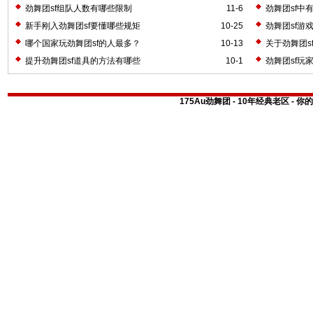
劲舞团sf组队人数有哪些限制
11-6
劲舞团sf中
新手刚入劲舞团sf要懂哪些规矩
10-25
劲舞团sf游
哪个国家玩劲舞团sf的人最多？
10-13
关于劲舞团s
提升劲舞团sf道具的方法有哪些
10-1
劲舞团sf玩
175Au劲舞团 - 10年经典老区 -