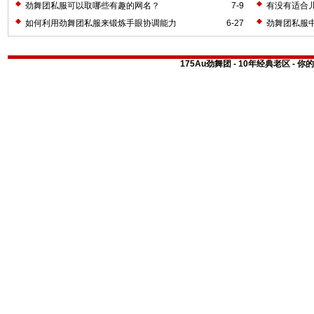
劲舞团私服可以取哪些有趣的网名？
7-9
有没有适合
如何利用劲舞团私服来锻炼手眼协调能力
6-27
劲舞团私服
175Au劲舞团 - 10年经典老区 -