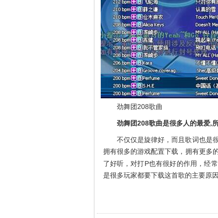
劲舞团208歌曲
208
劲舞团
歌曲
是很多人的最爱,
不仅仅是旋律好，而且歌词也是
拥有很多的游戏配置下载，拥有更多
P
了好听，对打
也有很好的作用，经常
是很多玩家都要下载这首歌的主要原