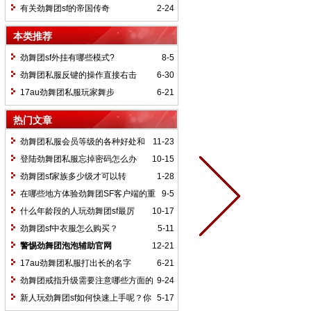
有关劲舞团sf的帝国传奇
2-24
本类推荐
劲舞团sf外挂有哪些模式?
8-5
劲舞团私服反键的操作直接右击
6-30
17au劲舞团私服玩家舞步
6-21
热门文章
劲舞团私服会员等级的各种好处和
11-23
弊端
登陆劲舞团私服忘掉密码怎么办
10-15
劲舞团sf家族多少级才可以转
1-28
在哪些地方体验劲舞团SF客户端的重
9-5
要性
什么年龄段的人玩劲舞团sf最厉
10-17
害？
劲舞团sf中衣服怎么购买？
5-11
警惕劲舞团泡泡辅助官网
12-21
17au劲舞团私服打出长的名字
6-21
劲舞团戒指升级需要注意哪些方面的
9-24
事情
新人玩劲舞团sf如何快速上手呢？你
5-17