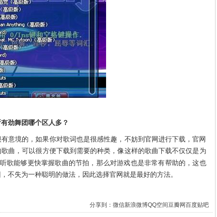
所有劲舞团哪个区人多？
很有意境的，如果你对歌词也是很感性趣，不妨到官网进行下载，官网
的歌曲，可以很方便下载到需要的种类，像这样的歌曲下载不仅仅是为
听歌能够更快掌握歌曲的节拍，那么对游戏也是非常有帮助的，这也
因，不失为一种聪明的做法，因此选择官网就是最好的方法。
分享到：
微信
新浪微博
QQ空间
豆瓣网
百度贴吧