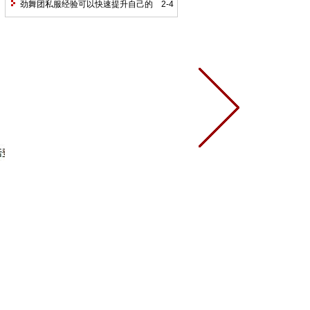
劲舞团私服经验可以快速提升自己的
2-4
等级