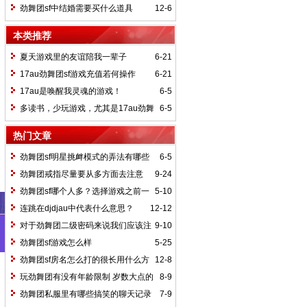
劲舞团sf中结婚需要买什么道具
12-6
本类推荐
夏天游戏里的友谊陪我一辈子
6-21
17au劲舞团sf游戏充值若何操作
6-21
17au是唤醒我灵魂的游戏！
6-5
多读书，少玩游戏，尤其是17au劲舞
6-5
团私服
热门文章
劲舞团sf明星挑衅模式的弄法有哪些
6-5
劲舞团戒指尽量要从多方面去注意
9-24
劲舞团sf哪个人多？选择游戏之前一
5-10
定要了解清楚！
连跳在djdjau中代表什么意思？
12-12
对于劲舞团二级密码来说我们应该注
9-10
意哪些方面的问题
劲舞团sf游戏怎么样
5-25
劲舞团sf房名怎么打的很长用什么方
12-8
法
玩劲舞团有没有年龄限制 岁数大点的
8-9
也可以玩劲舞团游戏…
劲舞团私服里有哪些搞笑的聊天记录
7-9