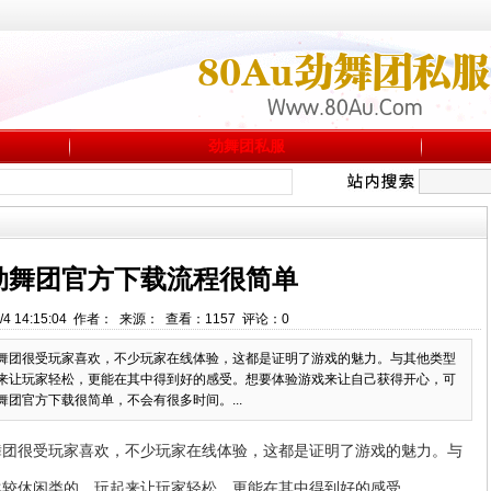
劲舞团私服
au劲舞团官方下载流程很简单
/4 14:15:04 作者： 来源： 查看：
1157
评论：
0
舞团很受玩家喜欢，不少玩家在线体验，这都是证明了游戏的魅力。与其他类型
来让玩家轻松，更能在其中得到好的感受。想要体验游戏来让自己获得开心，可
团官方下载很简单，不会有很多时间。...
舞团很受玩家喜欢，不少玩家在线体验，这都是证明了游戏的魅力。与
比较休闲类的，玩起来让玩家轻松，更能在其中得到好的感受。