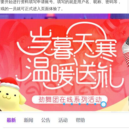
需要开始进行资料填写申请账号。填写的就是用户名、昵称、密码等，
游戏的一员就可正式进入页面体验了。