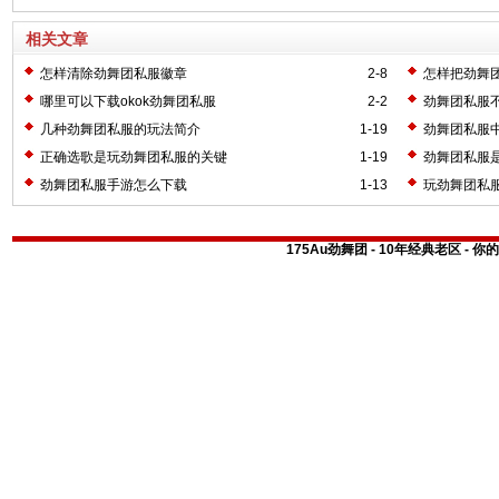
相关文章
怎样清除劲舞团私服徽章
2-8
怎样把劲舞
哪里可以下载okok劲舞团私服
2-2
劲舞团私服
几种劲舞团私服的玩法简介
1-19
劲舞团私服
正确选歌是玩劲舞团私服的关键
1-19
劲舞团私服
劲舞团私服手游怎么下载
1-13
玩劲舞团私
175Au劲舞团 - 10年经典老区 -