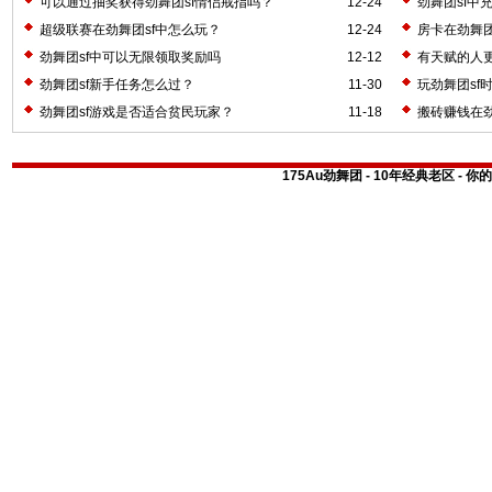
可以通过抽奖获得劲舞团sf情侣戒指吗？
12-24
劲舞团sf中
超级联赛在劲舞团sf中怎么玩？
12-24
房卡在劲舞团
劲舞团sf中可以无限领取奖励吗
12-12
有天赋的人更
劲舞团sf新手任务怎么过？
11-30
玩劲舞团sf
劲舞团sf游戏是否适合贫民玩家？
11-18
搬砖赚钱在劲
175Au劲舞团 - 10年经典老区 -