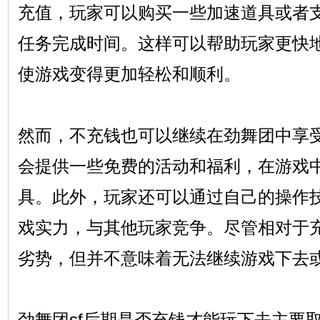
充值，玩家可以购买一些加速道具或者
任务完成时间。这样可以帮助玩家更快
使游戏变得更加轻松和顺利。
然而，不充钱也可以继续在劲舞团中享
会提供一些免费的活动和福利，在游戏
具。此外，玩家还可以通过自己的操作
戏实力，与其他玩家竞争。尽管相对于
劣势，但并不意味着无法继续游戏下去
劲舞团sf后期是否充钱才能玩下去主要