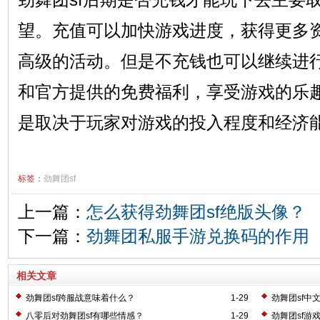
望。充值可以加快游戏进度，获得更多
高级的活动。但是不充钱也可以继续进
和官方提供的免费福利，享受游戏的乐
是取决于玩家对游戏的投入程度和经济
标签：
劲舞团sf
上一篇：
怎么获得劲舞团sf绝版头像？
下一篇：
劲舞团私服手游兑换码的作用
相关文章
劲舞团sf跨服战意味着什么？
1-29
劲舞团sf中
八零后对劲舞团sf有哪些情感？
1-29
劲舞团sf游